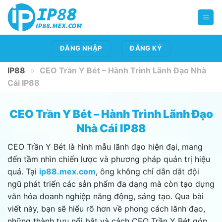
Bỏ
qua
nội
dung
ĐĂNG NHẬP
ĐĂNG KÝ
IP88
»
CEO Trần Y Bét – Hành Trình Lãnh Đạo Nhà
Cái IP88
CEO Trần Y Bét – Hành Trình Lãnh Đạo
Nhà Cái IP88
CEO Trần Y Bét là hình mẫu lãnh đạo hiện đại, mang
đến tầm nhìn chiến lược và phương pháp quản trị hiệu
quả. Tại
ip88.mex.com
, ông không chỉ dẫn dắt đội
ngũ phát triển các sản phẩm đa dạng mà còn tạo dựng
văn hóa doanh nghiệp năng động, sáng tạo. Qua bài
viết này, bạn sẽ hiểu rõ hơn về phong cách lãnh đạo,
những thành tựu nổi bật và cách CEO Trần Y Bét góp