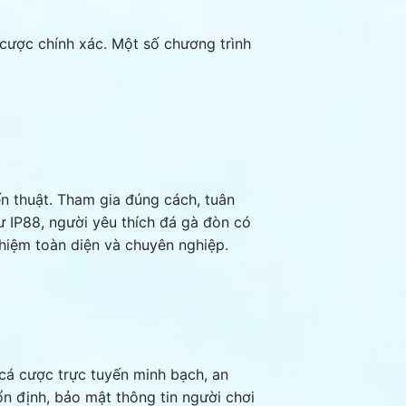
 cược chính xác. Một số chương trình
ến thuật. Tham gia đúng cách, tuân
hư IP88, người yêu thích đá gà đòn có
ghiệm toàn diện và chuyên nghiệp.
 cá cược trực tuyến minh bạch, an
n định, bảo mật thông tin người chơi