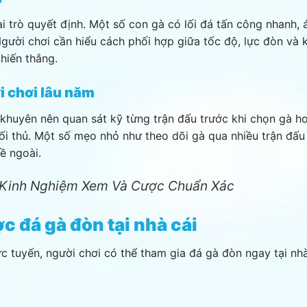
i trò quyết định. Một số con gà có lối đá tấn công nhanh, á
Người chơi cần hiểu cách phối hợp giữa tốc độ, lực đòn và 
hiến thắng.
 chơi lâu năm
huyên nên quan sát kỹ từng trận đấu trước khi chọn gà ho
đối thủ. Một số mẹo nhỏ như theo dõi gà qua nhiều trận đấu
ề ngoài.
Kinh Nghiệm Xem Và Cược Chuẩn Xác
c đá gà đòn tại nhà cái
ực tuyến, người chơi có thể tham gia đá gà đòn ngay tại nhà