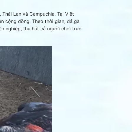
 Thái Lan và Campuchia. Tại Việt
iện cộng đồng. Theo thời gian, đá gà
n nghiệp, thu hút cả người chơi trực