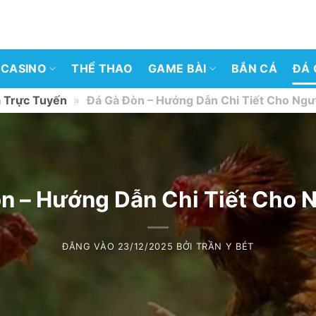
CASINO
THỂ THAO
GAME BÀI
BẮN CÁ
ĐÁ 
à Trực Tuyến
»
Đá Gà Đòn – Hướng Dẫn Chi Tiết Cho Ngư
n – Hướng Dẫn Chi Tiết Cho 
ĐĂNG VÀO
23/12/2025
BỞI
TRẦN Y BÉT