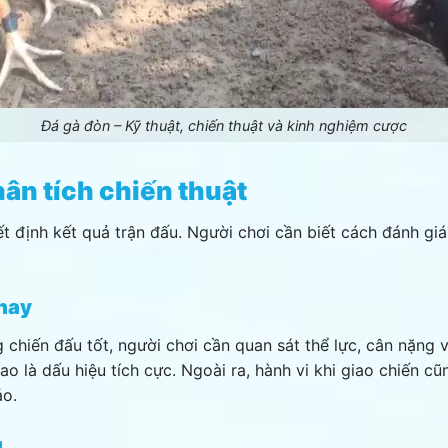
Đá gà đòn – Kỹ thuật, chiến thuật và kinh nghiệm cược
hân tích chiến thuật
t định kết quả trận đấu. Người chơi cần biết cách đánh giá
 hay
chiến đấu tốt, người chơi cần quan sát thể lực, cân nặng 
ao là dấu hiệu tích cực. Ngoài ra, hành vi khi giao chiến c
ảo.
u