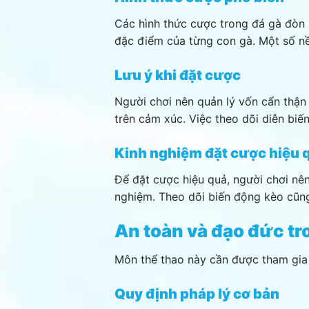
Các hình thức cược trong đá gà đòn 
đặc điểm của từng con gà. Một số nề
Lưu ý khi đặt cược
Người chơi nên quản lý vốn cẩn thận
trên cảm xúc. Việc theo dõi diễn biến
Kinh nghiệm đặt cược hiệu 
Để đặt cược hiệu quả, người chơi nên
nghiệm. Theo dõi biến động kèo cũng 
An toàn và đạo đức tr
Môn thể thao này cần được tham gia 
Quy định pháp lý cơ bản