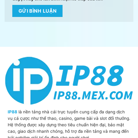
IP88
là nền tảng nhà cái trực tuyến cung cấp đa dạng dịch
vụ cá cược như thể thao, casino, game bài và slot đổi thưởng.
Hệ thống được xây dựng theo tiêu chuẩn hiện đại, bảo mật
cao, giao dịch nhanh chóng, hỗ trợ đa nền tảng và mang đến
trải nghiệm giải trí ổn định cho người chơi.