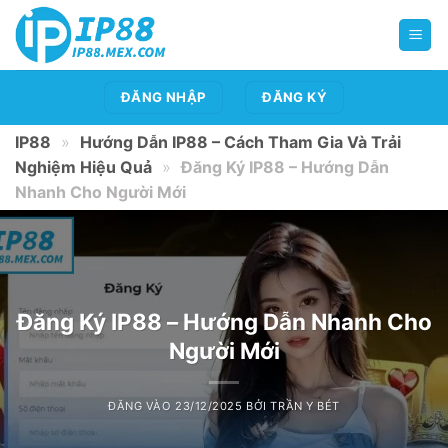
Bỏ
qua
nội
dung
ĐĂNG NHẬP
ĐĂNG KÝ
IP88
»
Hướng Dẫn IP88 – Cách Tham Gia Và Trải
Nghiệm Hiệu Quả
»
Đăng Ký IP88 – Hướng Dẫn
Nhanh Cho Người Mới
Đăng Ký IP88 – Hướng Dẫn Nhanh Cho
Người Mới
ĐĂNG VÀO
23/12/2025
BỞI
TRẦN Y BÉT