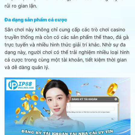
rủi ro gian lận.
Đa dạng sản phẩm cá cược
Sân chơi này không chỉ cung cấp các trò chơi casino
truyền thống mà còn có các sản phẩm thể thao, đá gà
trực tuyến và nhiều hình thức giải trí khác. Nhờ sự đa
dạng này, người chơi có thể trải nghiệm nhiều loại hình
cá cược trong cùng một tài khoản, tiết kiệm thời gian
và dễ dàng quản lý.