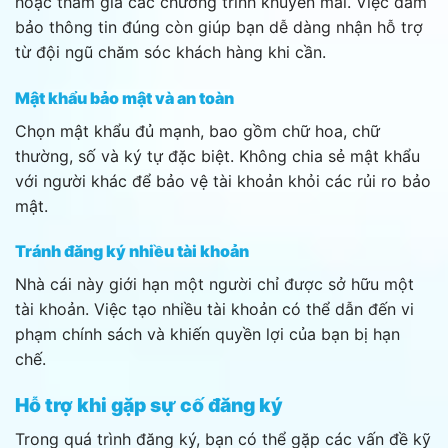
hoặc tham gia các chương trình khuyến mãi. Việc đảm
bảo thông tin đúng còn giúp bạn dễ dàng nhận hỗ trợ
từ đội ngũ chăm sóc khách hàng khi cần.
Mật khẩu bảo mật và an toàn
Chọn mật khẩu đủ mạnh, bao gồm chữ hoa, chữ
thường, số và ký tự đặc biệt. Không chia sẻ mật khẩu
với người khác để bảo vệ tài khoản khỏi các rủi ro bảo
mật.
Tránh đăng ký nhiều tài khoản
Nhà cái này giới hạn một người chỉ được sở hữu một
tài khoản. Việc tạo nhiều tài khoản có thể dẫn đến vi
phạm chính sách và khiến quyền lợi của bạn bị hạn
chế.
Hỗ trợ khi gặp sự cố đăng ký
Trong quá trình đăng ký, bạn có thể gặp các vấn đề kỹ