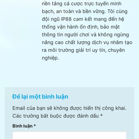
nền tảng cá cược trực tuyến minh
bạch, an toàn và bền vững. Tôi cùng
đội ngũ IP88 cam kết mang đến hệ
thống vận hành ổn định, bảo mật
thông tin người chơi và không ngừng
nâng cao chất lượng dịch vụ nhằm tạo
ra môi trường giải trí uy tín, chuyên
nghiệp.
Để lại một bình luận
Email của bạn sẽ không được hiển thị công khai.
Các trường bắt buộc được đánh dấu
*
Bình luận
*