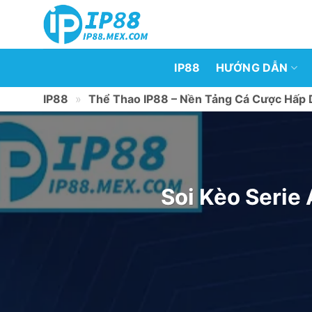
Bỏ
qua
nội
dung
IP88
HƯỚNG DẪN
IP88
»
Thể Thao IP88 – Nền Tảng Cá Cược Hấp 
Soi Kèo Serie