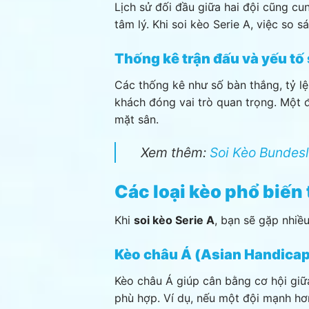
Lịch sử đối đầu giữa hai đội cũng cu
tâm lý. Khi soi kèo Serie A, việc so 
Thống kê trận đấu và yếu tố
Các thống kê như số bàn thắng, tỷ l
khách đóng vai trò quan trọng. Một đ
mặt sân.
Xem thêm:
Soi Kèo Bundesl
Các loại kèo phổ biến 
Khi
soi kèo Serie A
, bạn sẽ gặp nhiều
Kèo châu Á (Asian Handica
Kèo châu Á giúp cân bằng cơ hội giữ
phù hợp. Ví dụ, nếu một đội mạnh hơn