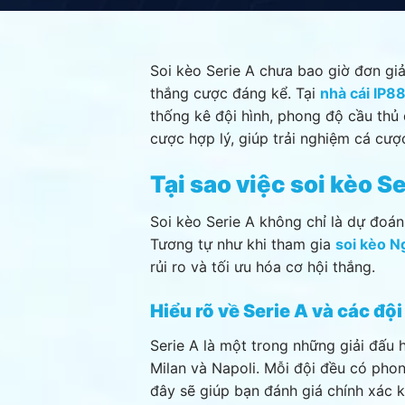
Soi kèo Serie A chưa bao giờ đơn giả
thắng cược đáng kể. Tại
nhà cái
IP8
thống kê đội hình, phong độ cầu thủ 
cược hợp lý, giúp trải nghiệm cá cược
Tại sao việc soi kèo S
Soi kèo Serie A không chỉ là dự đoán
Tương tự như khi tham gia
soi kèo N
rủi ro và tối ưu hóa cơ hội thắng.
Hiểu rõ về Serie A và các độ
Serie A là một trong những giải đấu 
Milan và Napoli. Mỗi đội đều có phong
đây sẽ giúp bạn đánh giá chính xác 