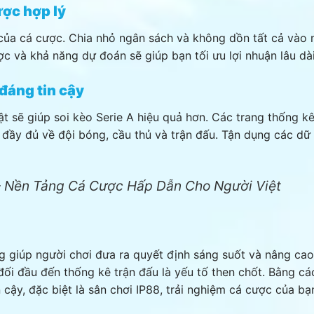
ược hợp lý
ủa cá cược. Chia nhỏ ngân sách và không dồn tất cả vào mộ
ợc và khả năng dự đoán sẽ giúp bạn tối ưu lợi nhuận lâu dài
đáng tin cậy
t sẽ giúp soi kèo Serie A hiệu quả hơn. Các trang thống kê
n đầy đủ về đội bóng, cầu thủ và trận đấu. Tận dụng các dữ
 Nền Tảng Cá Cược Hấp Dẫn Cho Người Việt
 giúp người chơi đưa ra quyết định sáng suốt và nâng cao 
đối đầu đến thống kê trận đấu là yếu tố then chốt. Bằng cá
cậy, đặc biệt là sân chơi IP88, trải nghiệm cá cược của bạn