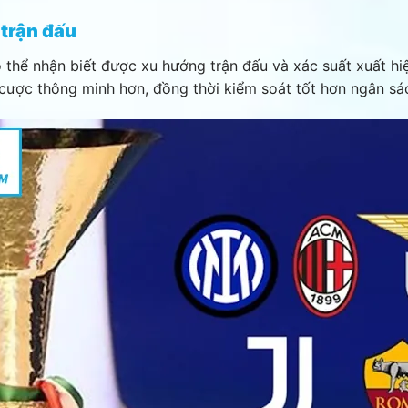
 trận đấu
có thể nhận biết được xu hướng trận đấu và xác suất xuất h
 cược thông minh hơn, đồng thời kiểm soát tốt hơn ngân sá