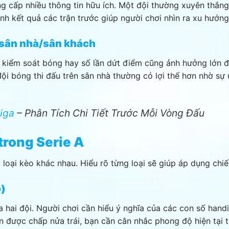
ng cấp nhiều thông tin hữu ích. Một đội thường xuyên thắng 
sánh kết quả các trận trước giúp người chơi nhìn ra xu hướng
 sân nhà/sân khách
ệ kiểm soát bóng hay số lần dứt điểm cũng ảnh hưởng lớn đ
ội bóng thi đấu trên sân nhà thường có lợi thế hơn nhờ sự
iga
– Phân Tích Chi Tiết Trước Mỗi Vòng Đấu
trong Serie A
 loại kèo khác nhau. Hiểu rõ từng loại sẽ giúp áp dụng chiế
p)
a hai đội. Người chơi cần hiểu ý nghĩa của các con số han
 được chấp nửa trái, bạn cần cân nhắc phong độ hiện tại t