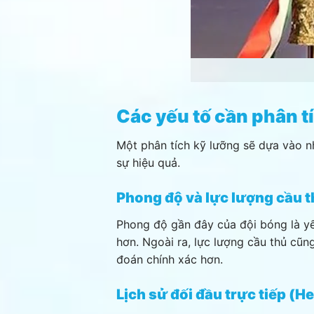
Các yếu tố cần phân tí
Một phân tích kỹ lưỡng sẽ dựa vào nh
sự hiệu quả.
Phong độ và lực lượng cầu 
Phong độ gần đây của đội bóng là yếu
hơn. Ngoài ra, lực lượng cầu thủ cũn
đoán chính xác hơn.
Lịch sử đối đầu trực tiếp (