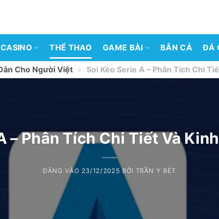
CASINO
THỂ THAO
GAME BÀI
BẮN CÁ
ĐÁ 
Dẫn Cho Người Việt
»
Soi Kèo Serie A – Phân Tích Chi T
 A – Phân Tích Chi Tiết Và Ki
ĐĂNG VÀO
23/12/2025
BỞI
TRẦN Y BÉT