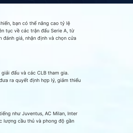
hiến, bạn có thể nâng cao tỷ lệ
ên tục về các trận đấu Serie A, từ
ch đánh giá, nhận định và chọn cửa
 giải đấu và các CLB tham gia.
 đưa ra quyết định hợp lý, giảm thiểu
iếng như Juventus, AC Milan, Inter
lực lượng cầu thủ và phong độ gần